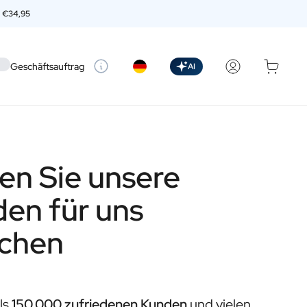
n
€34,95
 setting
Geschäftsauftrag
AI
en Sie unsere
en für uns
echen
ls
150.000 zufriedenen Kunden
und vielen