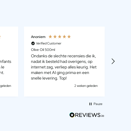
Anoniem
Dirk Be
Verified Customer
Verif
Olive Oil 500ml
Whisky 
Ondanks de slechte recensies die ik,
We heb
nfants
nadat ik besteld had overigens, op
geproef
 le
internet zag, verliep alles keurig. Het
uit. He
nt.
maken met AI ging prima en een
het is 
snelle levering. Top!
cadeauv
 geleden
2 weken geleden
Pauze