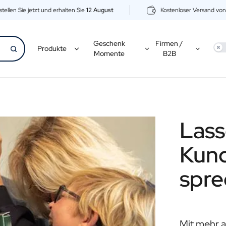
tellen Sie jetzt und erhalten Sie
12 August
Kostenloser Versand vo
Geschenk
Firmen /
Use
Produkte
Momente
B2B
Lass
Kund
spr
Mit mehr a