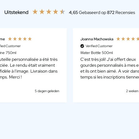
Uitstekend
4,65
Gebaseerd op
872
Recensies
yme
Joanna Machowska
ified Customer
Verified Customer
ine 750ml
Water Bottle 500ml
teille personnalisée a été très
C'est très joli! J'ai offert deux
ciée. Le rendu était vraiment
gourdes personnalisés à mes e
t fidèle à l'image. Livraison dans
et ils ont bien aimé. A voir dans
mps. Merci !
temps si les inscriptions tienne
5 dagen geleden
2 weken