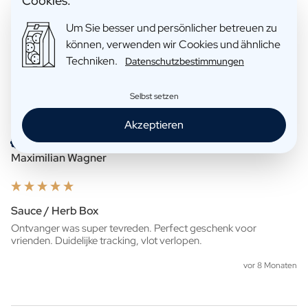
Cookies.
Golden Tin JDS
Um Sie besser und persönlicher betreuen zu
Zeer handig te creëren, zeer leuk om te geven! Ook handig dat je 
zelf het pakket kan afhalen. 
können, verwenden wir Cookies und ähnliche
Techniken.
Datenschutzbestimmungen
vor 7 Monaten
Selbst setzen
Akzeptieren
Verified Customer
Maximilian Wagner
Sauce / Herb Box
Ontvanger was super tevreden. Perfect geschenk voor 
vrienden. Duidelijke tracking, vlot verlopen.
vor 8 Monaten