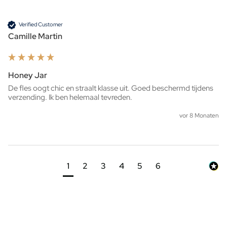
Verified Customer
Camille Martin
Honey Jar
De fles oogt chic en straalt klasse uit. Goed beschermd tijdens 
verzending. Ik ben helemaal tevreden.
vor 8 Monaten
1
2
3
4
5
6