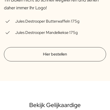
Personalisiertes Verwöhnpaket
daher immer Ihr Logo!
Alle Geschenksets ansehen
Mini-Produkte
Magnum XL Flaschen
Jules Destrooper Butterwaffeln 175g
Geburtstagsgeschenke
Geburtstagsgeschenk
Jules Destrooper Mandelkekse 175g
Fotogeschenk
Liebesgeschenk
Partygeschenk
Hier bestellen
Einweihungsgeschenk
Trauergeschenk
Jubiläumsgeschenk
Abschiedsgeschenk
Danke Geschenk zur Kommunion
Black Friday Geschenk
Vatertagsgeschenk
Neujahrsgeschenk
Geschenk zum Sekretärstag
Bekijk Gelijkaardige
Weihnachtsgeschenk