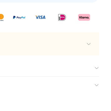
 Strauß getrockneter Blumen
dbares Apothekergefäß
risten
rtes Etikett
1 August
 einen Hauch von Eleganz und persönlichem Flair mit
lung bei einer Poststelle
vase, die einen schönen Trockenstrauß enthält. Bei