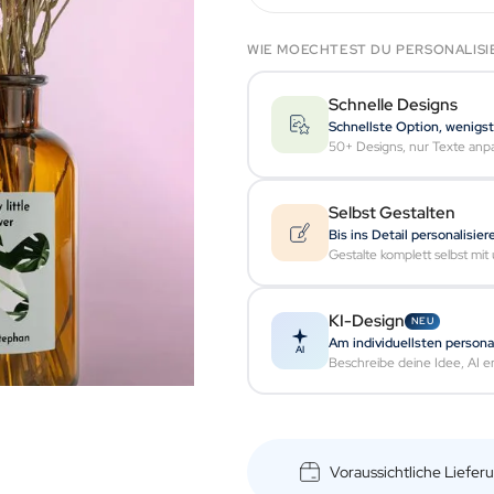
WIE MOECHTEST DU PERSONALISI
Schnelle Designs
Schnellste Option, wenigs
50+ Designs, nur Texte anp
Selbst Gestalten
Bis ins Detail personalisier
Gestalte komplett selbst mi
KI-Design
NEU
Am individuellsten personal
AI
Beschreibe deine Idee, AI ers
Voraussichtliche Liefe