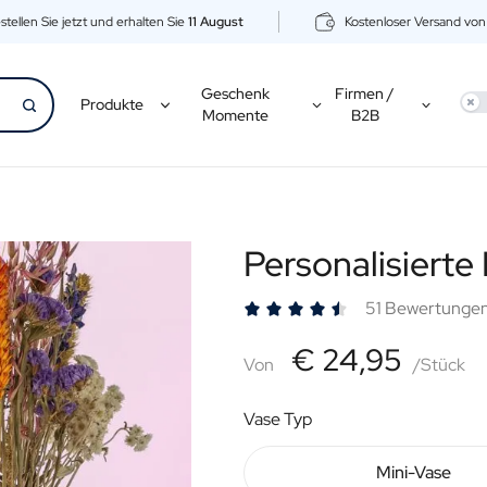
stellen Sie jetzt und erhalten Sie
11 August
Kostenloser Versand vo
Geschenk
Firmen /
Use
Produkte
Momente
B2B
Personalisiert
51 Bewertunge
€24,95
€ 24,95
Von
Von
/Stück
Vase Typ
Mini-Vase