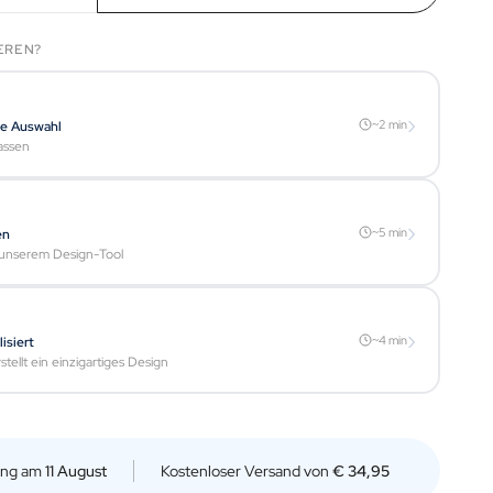
EREN?
›
~2 min
te Auswahl
assen
›
~5 min
en
t unserem Design-Tool
›
~4 min
isiert
tellt ein einzigartiges Design
rung am
11 August
Kostenloser Versand von
€ 34,95