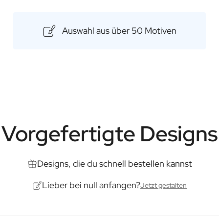
makeyour.com bieten wir eine st
Trockenstrauß, der langlebig und 
Auswahl aus über 50 Motiven
Namen, einer besonderen Nachric
durchdachtes Geschenk zu schaf
Trockenstrauß ist das perfekte
einfach, um jemanden aufzuheit
Inhalt: 250ml
Abmessungen: 70 × 70 × 145 
Vorgefertigte Designs
Designs, die du schnell bestellen kannst
Lieber bei null anfangen?
Jetzt gestalten