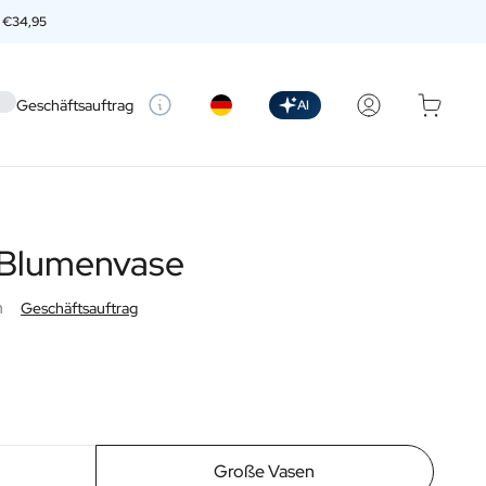
n
€34,95
 setting
Geschäftsauftrag
AI
e Blumenvase
n
Geschäftsauftrag
Große Vasen