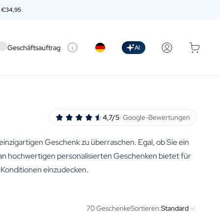
n
€34,95
 setting
Geschäftsauftrag
AI
4,7/5
· Google-Bewertungen
einzigartigen Geschenk zu überraschen. Egal, ob Sie ein
n hochwertigen personalisierten Geschenken bietet für
n Konditionen einzudecken.
70 Geschenke
Sortieren:
Standard