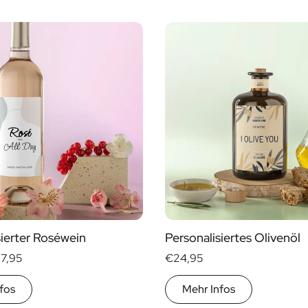
Alkohol
Ja
Nein
änke
sierter Roséwein
Personalisiertes Olivenöl
17,95
€24,95
fos
Mehr Infos