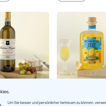
sierter Weißwein
Personalisierter Limoncel
kies.
17,95
€32,95
Um Sie besser und persönlicher betreuen zu können, verw
fos
Mehr Infos