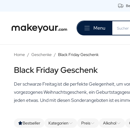
Be
Beginnen Sie hier mit der Personalisierung
Getränke
Menu
Dranken
Personalisierter Gin
Personalisierter Whisky
Personalisierter Wodka
Home
/
Geschenke
/
Black Friday Geschenk
Personalisierter Rum
Personalisiertes Limoncello
Black Friday Geschenk
Personalisierter Wermut
Personalisierter Spritz
Der schwarze Freitag ist die perfekte Gelegenheit, um vo
Personalisierter Tequila
Biere
vorgezogenes Weihnachtsgeschenk, ein Geburtstagsgesch
Personalisiertes Bier
jeden etwas. Und mit diesen Sonderangeboten ist es immer
Personalisiertes Bierpaket
Weine
Personalisierter Rotwein
Bestseller
Kategorien
Preis
Alkohol
Personalisierter Weißwein