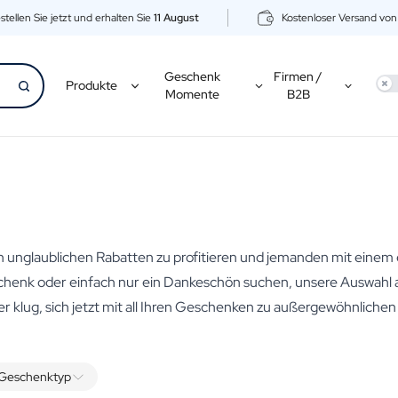
stellen Sie jetzt und erhalten Sie
11 August
Kostenloser Versand vo
Geschenk
Firmen /
Use
Produkte
Momente
B2B
n unglaublichen Rabatten zu profitieren und jemanden mit einem 
enk oder einfach nur ein Dankeschön suchen, unsere Auswahl a
 klug, sich jetzt mit all Ihren Geschenken zu außergewöhnliche
Geschenktyp