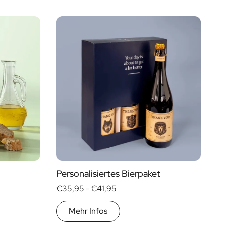
Preis
Geschenktyp
€ 0
- € 15
Geschenkpakete
€ 30
- € 60
Mini
Mehr als
€ 60
Magnum
Personalisiertes Bierpaket
€35,95 -
€41,95
Mehr Infos