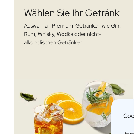
Personalisiertes Verwöhnpaket
Wählen Sie Ihr Getränk
Alle Geschenksets ansehen
Mini-Produkte
Magnum XL Flaschen
Auswahl an Premium-Getränken wie Gin,
Geburtstagsgeschenke
Rum, Whisky, Wodka oder nicht-
Geburtstagsgeschenk
alkoholischen Getränken
Fotogeschenk
Liebesgeschenk
Partygeschenk
Einweihungsgeschenk
Trauergeschenk
Jubiläumsgeschenk
Abschiedsgeschenk
Danke Geschenk zur Kommunion
Black Friday Geschenk
Vatertagsgeschenk
Coo
Neujahrsgeschenk
Geschenk zum Sekretärstag
Weihnachtsgeschenk