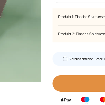
Produkt 1: Flasche Spirituos
Produkt 2: Flasche Spirituos
Voraussichtliche Liefer
O
Typ
O
Premium-Zitrus-Gin
Flasche
Flasche