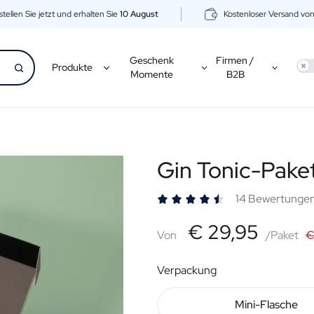
tellen Sie jetzt und erhalten Sie
10 August
Kostenloser Versand vo
Geschenk
Firmen /
Use
Produkte
Momente
B2B
Gin Tonic-Paket
14 Bewertunge
€29,95
€ 29,95
Von
Von
/Paket
€
Verpackung
Mini-Flasche