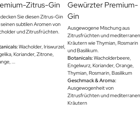
emium-Zitrus-Gin
Gewürzter Premium-
Gin
decken Sie diesen Zitrus-Gin
 seinen subtilen Aromen von
Ausgewogene Mischung aus
holder und Zitrusfrüchten.
Zitrusfrüchten und mediterrane
Kräutern wie Thymian, Rosmarin
anicals:
Wacholder, Iriswurzel,
und Basilikum.
elika, Koriander, Zitrone,
Botanicals:
Wacholderbeere,
nge, ...
Engelwurz, Koriander, Orange,
Thymian, Rosmarin, Basilikum
Geschmack & Aroma:
Ausgewogenheit von
Zitrusfrüchten und mediterrane
Kräutern