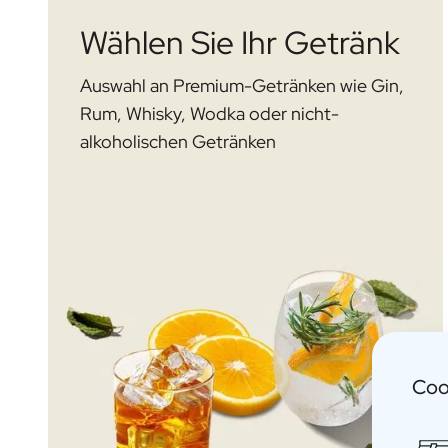
Personalisiertes Verwöhnpaket
Wählen Sie Ihr Getränk
Alle Geschenksets ansehen
Mini-Produkte
Magnum XL Flaschen
Auswahl an Premium-Getränken wie Gin,
Geburtstagsgeschenke
Rum, Whisky, Wodka oder nicht-
Geburtstagsgeschenk
alkoholischen Getränken
Fotogeschenk
Liebesgeschenk
Partygeschenk
Einweihungsgeschenk
Trauergeschenk
Jubiläumsgeschenk
Abschiedsgeschenk
Danke Geschenk zur Kommunion
Black Friday Geschenk
Vatertagsgeschenk
Coo
Neujahrsgeschenk
Geschenk zum Sekretärstag
Weihnachtsgeschenk