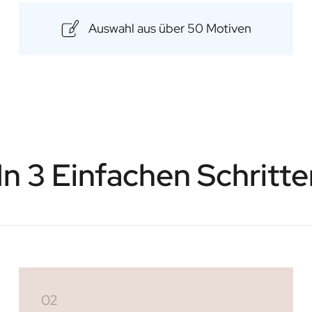
Es ist die perfekte Art, einen
zeigen, wie viel er Ihnen bedeute
Auswahl aus über 50 Motiven
Inhalt: 500ml
Abmessungen: 84 × 84 × 208
 In 3 Einfachen Schritte
02