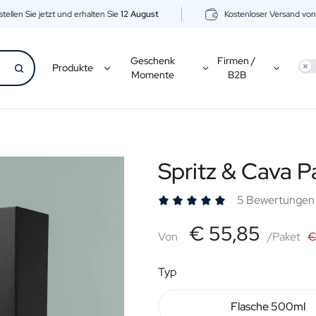
tellen Sie jetzt und erhalten Sie
12 August
Kostenloser Versand vo
Geschenk
Firmen /
Use
Produkte
Momente
B2B
Spritz & Cava P
5 Bewertungen
€55,85
€ 55,85
Von
Von
/Paket
€
Typ
Flasche 500ml