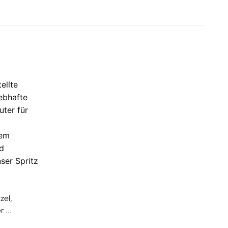
ellte
ebhafte
uter für
nem
d
ser Spritz
zel,
 ...