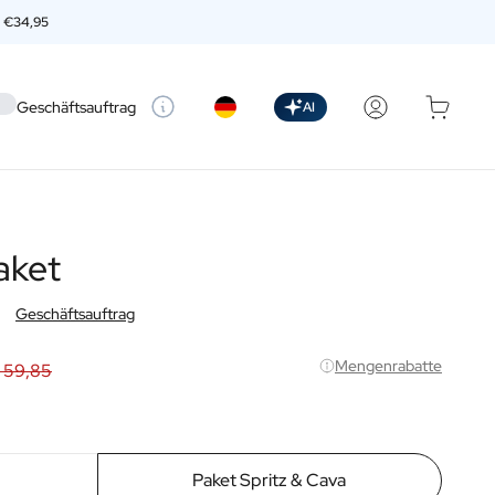
n
€34,95
 setting
Geschäftsauftrag
AI
aket
Geschäftsauftrag
Mengenrabatte
 59,85
Paket Spritz & Cava