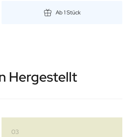
 besonderen Moment zu feiern oder einfach jemandem zu
t.
Ab 1 Stück
 mm
n Hergestellt
03