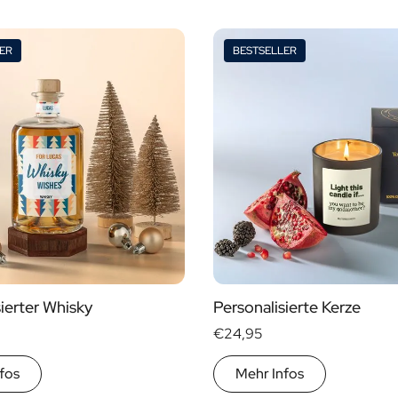
ER
BESTSELLER
Alkohol
Ja
Nein
änke
ierter Whisky
Personalisierte Kerze
€24,95
fos
Mehr Infos