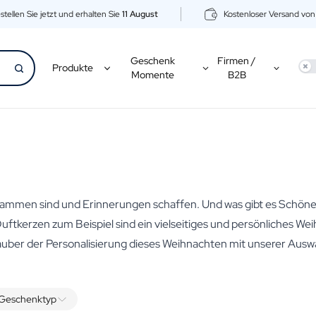
stellen Sie jetzt und erhalten Sie
11 August
Kostenloser Versand vo
Geschenk
Firmen /
Use
Produkte
Momente
B2B
zusammen sind und Erinnerungen schaffen. Und was gibt es Schöner
uftkerzen zum Beispiel sind ein vielseitiges und persönliches We
auber der Personalisierung dieses Weihnachten mit unserer Au
Geschenktyp