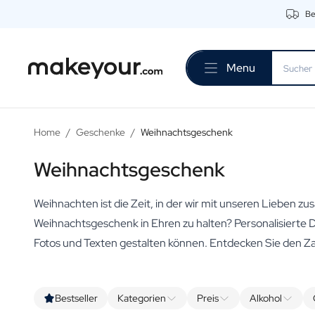
Be
Beginnen Sie hier mit der Personalisierung
Getränke
Menu
Dranken
Personalisierter Gin
Personalisierter Whisky
Personalisierter Wodka
Home
/
Geschenke
/
Weihnachtsgeschenk
Personalisierter Rum
Personalisiertes Limoncello
Weihnachtsgeschenk
Personalisierter Wermut
Personalisierter Spritz
Weihnachten ist die Zeit, in der wir mit unseren Lieben 
Personalisierter Tequila
Biere
Weihnachtsgeschenk in Ehren zu halten? Personalisierte D
Personalisiertes Bier
Fotos und Texten gestalten können. Entdecken Sie den Z
Personalisiertes Bierpaket
Weine
Personalisierter Rotwein
Bestseller
Kategorien
Preis
Alkohol
Personalisierter Weißwein