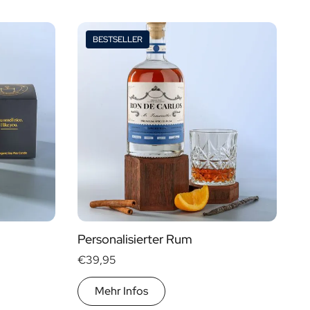
BESTSELLER
Preis
Geschenktyp
€ 0
- € 15
Geschenkpakete
€ 30
- € 60
Mini
Mehr als
€ 60
Magnum
Personalisierter Rum
€39,95
Mehr Infos