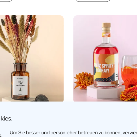
sierte Blumenvase
Personalisierter Spritz
kies.
€32,95
Um Sie besser und persönlicher betreuen zu können, verw
fos
Mehr Infos