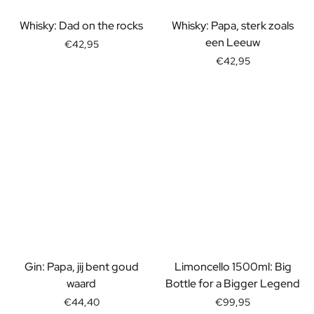
Whisky: Dad on the rocks
Whisky: Papa, sterk zoals
een Leeuw
€42,95
€42,95
Gin: Papa, jij bent goud
Limoncello 1500ml: Big
waard
Bottle for a Bigger Legend
€44,40
€99,95