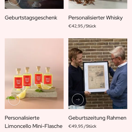
Geschenk für Ihn
Geschenk für Mama
Geburtstagsgeschenk
Personalisierter Whisky
Geschenk für Papa
€42,95 /Stück
Werbegeschenke
Gaststättengewerbe
Private-Label-Spirituosen
Uber Uns
Bewertungen
Blog
FAQ
Kontakt
Personalisierte
Geburtszeitung Rahmen
Limoncello Mini-Flasche
€49,95 /Stück