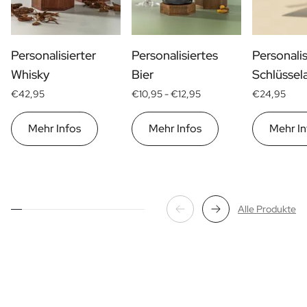
Personalisiertes Verwöhnpaket
Alle Geschenksets ansehen
Mini-Produkte
Magnum XL Flaschen
Personalisierter
Personalisiertes
Personalis
Geburtstagsgeschenke
Whisky
Bier
Schlüssel
Geburtstagsgeschenk
€42,95
€10,95 -
€12,95
€24,95
Fotogeschenk
Liebesgeschenk
Mehr Infos
Mehr Infos
Mehr In
Partygeschenk
Einweihungsgeschenk
Trauergeschenk
Jubiläumsgeschenk
Abschiedsgeschenk
Alle Produkte
Danke Geschenk zur Kommunion
Black Friday Geschenk
Vatertagsgeschenk
Neujahrsgeschenk
Geschenk zum Sekretärstag
Weihnachtsgeschenk