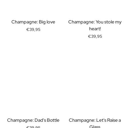
Personalisiertes Verwöhnpaket
Alle Geschenksets ansehen
Mini-Produkte
Champagne: Big love
Champagne: You stole my
Magnum XL Flaschen
heart!
Geburtstagsgeschenke
€39,95
Geburtstagsgeschenk
€39,95
Fotogeschenk
Liebesgeschenk
Partygeschenk
Einweihungsgeschenk
Trauergeschenk
Jubiläumsgeschenk
Abschiedsgeschenk
Danke Geschenk zur Kommunion
Black Friday Geschenk
Vatertagsgeschenk
Neujahrsgeschenk
Geschenk zum Sekretärstag
Champagne: Dad's Bottle
Champagne: Let's Raise a
Weihnachtsgeschenk
Glass
€39,95