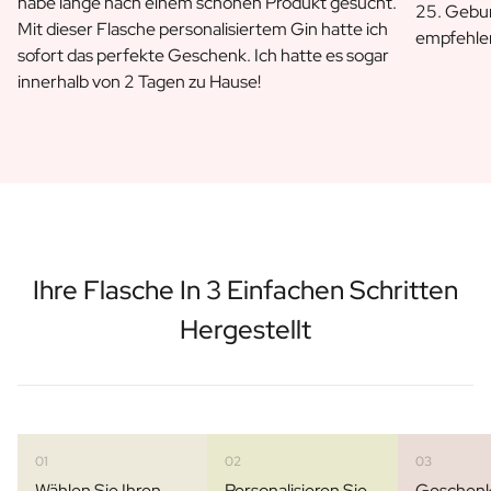
habe lange nach einem schönen Produkt gesucht.
25. Gebu
Mit dieser Flasche personalisiertem Gin hatte ich
empfehle
sofort das perfekte Geschenk. Ich hatte es sogar
innerhalb von 2 Tagen zu Hause!
Ihre Flasche In 3 Einfachen Schritten
Hergestellt
01
02
03
Wählen Sie Ihren
Personalisieren Sie
Geschen