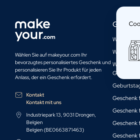
Personalisierter Fotorahmen
Personalisiertes KI-Buchcover
Personalisiertes KI-Fotopuzzle
Gesche
Coo
Öl
Personalisiertes Olivenöl
Willst du m
Personalisierter Balsamico
Kräuter und Soße
Willst du 
Wählen Sie auf makeyour.com Ihr
Personalisiertes Kräuter
bevorzugtes personalisiertes Geschenk und
Willst du 
Personalisierte Pikante Soße
personalisieren Sie Ihr Produkt für jeden
Geschenk
Tee / Honig
Anlass, der ein Geschenk erfordert.
Personalisierter Tee
Geburtsta
Personalisierter Honig
Kontakt
Jules Destrooper Kekse Margritte
Geschenk f
Kontakt mit uns
Personalisierte Keksdose Jules Destrooper
Geschenk f
Geschenkpaket mit Keksen & Schokolade
Industriepark 13, 9031 Drongen,
Geschenkpaket mit Wasserflasche, Keksen und Schokolade
Belgien
Geschenk 
Pflege
Belgien (BE0663871463)
Personalisierte Handseife
Geschenk 