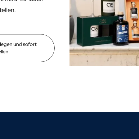
ellen.
legen und sofort
llen