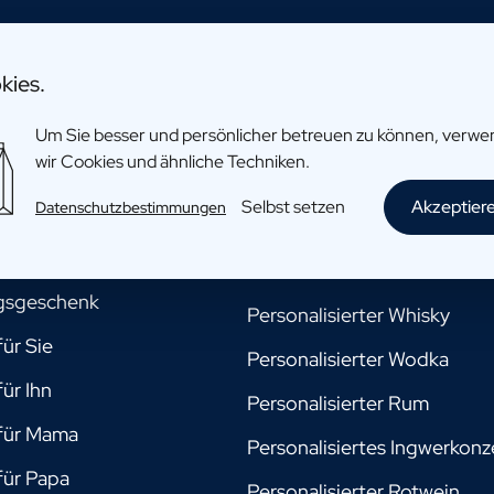
nkmoment
Getränke
kies.
Um Sie besser und persönlicher betreuen zu können, verw
ein Patin sein?
Personalisiertes Bier
wir Cookies und ähnliche Techniken.
mein Pate sein? Geschenk
Personalisierter Champagne
Selbst setzen
Akzeptier
Datenschutzbestimmungen
mein Trauzeuge sein?
Personalisierter Gin
Personalisiertes Limoncello
gsgeschenk
Personalisierter Whisky
ür Sie
Personalisierter Wodka
ür Ihn
Personalisierter Rum
für Mama
Personalisiertes Ingwerkonz
für Papa
Personalisierter Rotwein