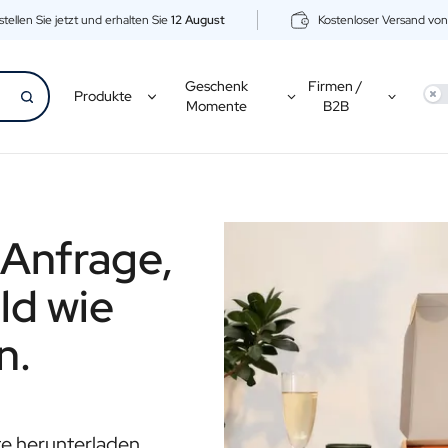
tellen Sie jetzt und erhalten Sie
12 August
Kostenloser Versand vo
Geschenk
Firmen /
Use
Produkte
Momente
B2B
 Anfrage,
ld wie
n.
ste herunterladen