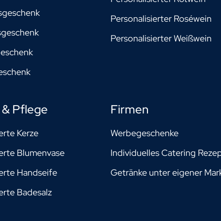
sgeschenk
Personalisierter Roséwein
sgeschenk
Personalisierter Weißwein
geschenk
geschenk
& Pflege
Firmen
erte Kerze
Werbegeschenke
ierte Blumenvase
Individuelles Catering Reze
ierte Handseife
Getränke unter eigener Mar
ierte Badesalz