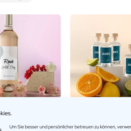
Alkohol
Ja
Nein
änke
sierter Roséwein
Personalisierte Gin Mini-F
kies.
17,95
€4,95 -
€6,95
Um Sie besser und persönlicher betreuen zu können, verw
fos
Mehr Infos