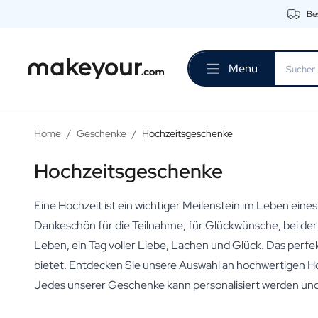
Bes
Beginnen Sie hier mit der Personalisierung
Getränke
Menu
Dranken
Personalisierter Gin
Personalisierter Whisky
Personalisierter Wodka
Home
/
Geschenke
/
Hochzeitsgeschenke
Personalisierter Rum
Personalisiertes Limoncello
Hochzeitsgeschenke
Personalisierter Wermut
Personalisierter Spritz
Eine Hochzeit ist ein wichtiger Meilenstein im Leben eine
Personalisierter Tequila
Biere
Dankeschön für die Teilnahme, für Glückwünsche, bei de
Personalisiertes Bier
Leben, ein Tag voller Liebe, Lachen und Glück. Das perf
Personalisiertes Bierpaket
bietet. Entdecken Sie unsere Auswahl an hochwertigen Ho
Weine
Jedes unserer Geschenke kann personalisiert werden und
Personalisierter Rotwein
Personalisierter Weißwein