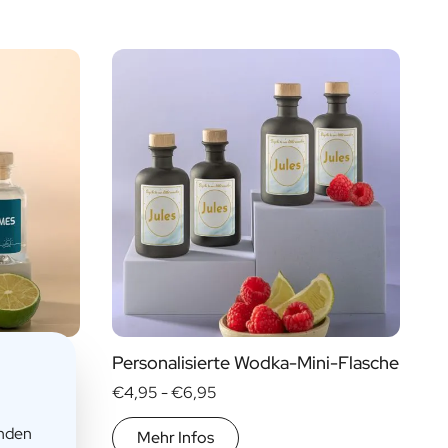
Preis
Geschenktyp
€ 0
- € 15
Geschenkpakete
€ 30
- € 60
Mini
Mehr als
€ 60
Magnum
lasche
Personalisierte Wodka-Mini-Flasche
€4,95 -
€6,95
enden
Mehr Infos