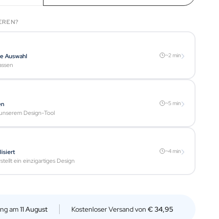
EREN?
›
~2 min
te Auswahl
assen
›
~5 min
en
t unserem Design-Tool
›
~4 min
isiert
tellt ein einzigartiges Design
rung am
11 August
Kostenloser Versand von
€ 34,95