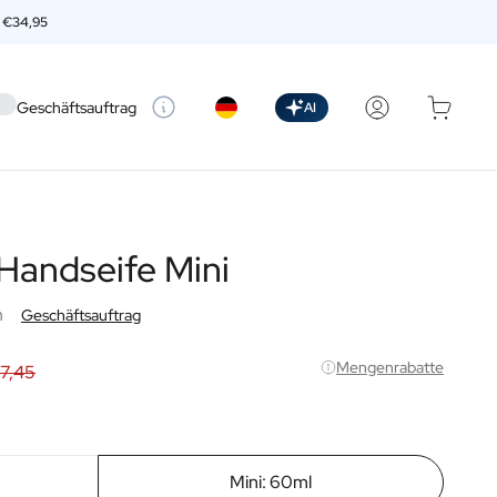
n
€34,95
 setting
Geschäftsauftrag
AI
 Handseife Mini
n
Geschäftsauftrag
Mengenrabatte
 7,45
Mini: 60ml