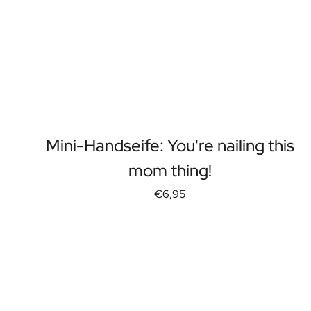
Geschenk für Sie
Geschenk für Ihn
Geschenk für Mama
Geschenk für Papa
Werbegeschenke
Gaststättengewerbe
Private-Label-Spirituosen
Uber Uns
Bewertungen
Mini-Handseife: You're nailing this
Blog
mom thing!
FAQ
Kontakt
€6,95