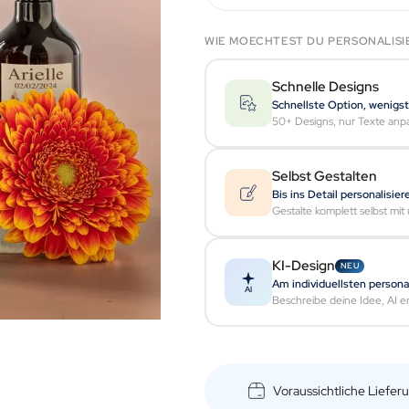
WIE MOECHTEST DU PERSONALISI
Schnelle Designs
Schnellste Option, wenigs
50+ Designs, nur Texte anp
Selbst Gestalten
Bis ins Detail personalisier
Gestalte komplett selbst mi
KI-Design
NEU
Am individuellsten personal
AI
Beschreibe deine Idee, AI ers
Voraussichtliche Liefe