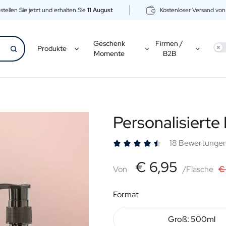
stellen Sie jetzt und erhalten Sie
11 August
Kostenloser Versand vo
Geschenk
Firmen /
Use
Produkte
Momente
B2B
Personalisierte
18 Bewertunge
€6,95
€ 6,95
Von
Von
/Flasche
€
Format
Groß: 500ml