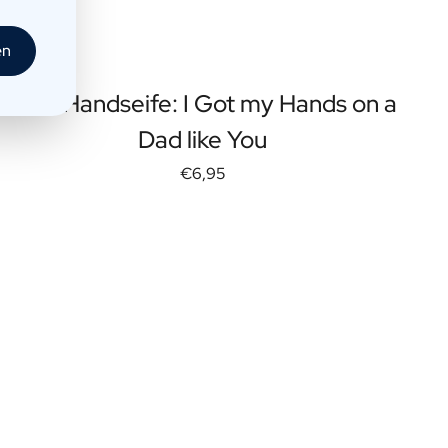
en
Mini-Handseife: I Got my Hands on a
Dad like You
€6,95