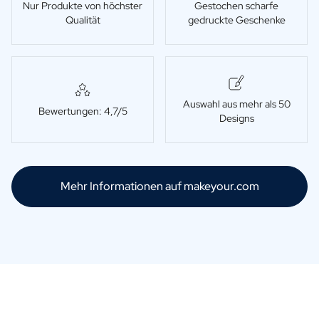
Nur Produkte von höchster
Gestochen scharfe
Geschenk für Ihn
Qualität
gedruckte Geschenke
Geschenk für Mama
Geschenk für Papa
Werbegeschenke
Gaststättengewerbe
Private-Label-Spirituosen
Auswahl aus mehr als 50
Bewertungen: 4,7/5
Uber Uns
Designs
Bewertungen
Blog
FAQ
Mehr Informationen auf makeyour.com
Kontakt