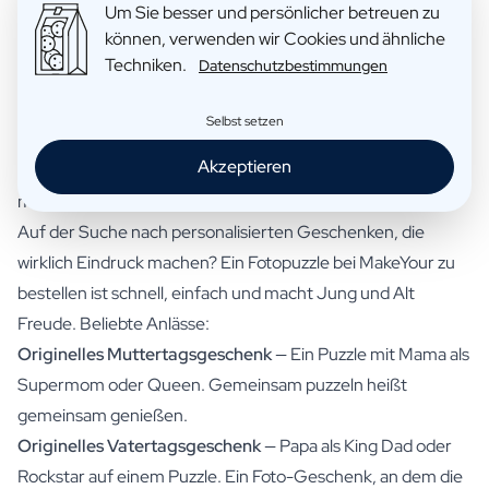
Um Sie besser und persönlicher betreuen zu
Material:
Stabiler Karton mit glänzender Oberfläche
können, verwenden wir Cookies und ähnliche
Teile:
Perfekte Passform für Puzzlespaß
Techniken.
Datenschutzbestimmungen
Druck:
Gestochen scharfe Druckqualität in lebendigen
Farben
Selbst setzen
Verpackung:
In passender Box, bereit zum Verschenken
Akzeptieren
Originelles Foto-Geschenk für Muttertag, Vatertag und
mehr
Auf der Suche nach personalisierten Geschenken, die
wirklich Eindruck machen? Ein Fotopuzzle bei MakeYour zu
bestellen ist schnell, einfach und macht Jung und Alt
Freude. Beliebte Anlässe:
Originelles Muttertagsgeschenk
— Ein Puzzle mit Mama als
Supermom oder Queen. Gemeinsam puzzeln heißt
gemeinsam genießen.
Originelles Vatertagsgeschenk
— Papa als King Dad oder
Rockstar auf einem Puzzle. Ein Foto-Geschenk, an dem die