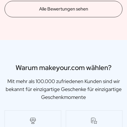
Valentinstagsgeschenk
Alle Bewertungen sehen
Muttertagsgeschenk
Geburt
Willst du meine Patin sein? Geschenk
Willst du mein Pate sein? Geschenk
Gender Reveal Geschenke
Mutterschaftsgeschenk
Originaler Taufzucker
Willst du mein Trauzeuge sein? Geschenk
Heiratsantrags Geschenk
Warum makeyour.com wählen?
Hochzeitseinladung
Spendenaktion für Junggesellenabschiede
Mit mehr als 100.000 zufriedenen Kunden sind wir
Hochzeits Danke Geschenke
bekannt für einzigartige Geschenke für einzigartige
Hochzeitstag Geschenk
Geschenkmomente
Herzlichen Glückwunsch zu Ihrem Hochzeitsgeschenk
Tischanordnung
Bericht über ein Geschenk
Rubbellos-Geschenk
Geschenk für Sie