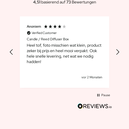
Personalisiertes Verwöhnpaket
4,51
basierend auf
73
Bewertungen
Alle Geschenksets ansehen
Mini-Produkte
Magnum XL Flaschen
Anoniem
Ano
Geburtstagsgeschenke
Verified Customer
V
Geburtstagsgeschenk
Candle / Reed Diffuser Box
Flow
Fotogeschenk
Heel tof, foto misschien wat klein, product
Hee
Liebesgeschenk
zeker bij prijs en heel mooi verpakt. Ook
droo
heef
hele snelle levering, net wat we nodig
Partygeschenk
om
hadden!
Einweihungsgeschenk
g.
Trauergeschenk
Jubiläumsgeschenk
ochen
vor 2 Monaten
Abschiedsgeschenk
Danke Geschenk zur Kommunion
Pause
Black Friday Geschenk
Vatertagsgeschenk
Neujahrsgeschenk
Geschenk zum Sekretärstag
Weihnachtsgeschenk