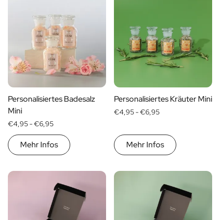
Geschenk für Ihn
Geschenk für Mama
Geschenk für Papa
Werbegeschenke
Gaststättengewerbe
Private-Label-Spirituosen
Uber Uns
Bewertungen
Personalisiertes Badesalz
Personalisiertes Kräuter Mini
Blog
Mini
€4,95 -
€6,95
FAQ
€4,95 -
€6,95
Kontakt
Mehr Infos
Mehr Infos