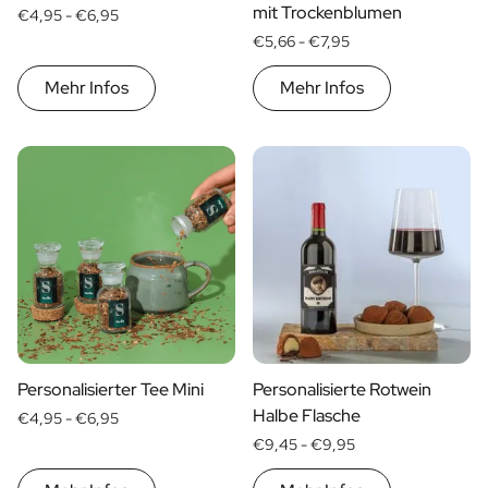
Personalisiertes Verwöhnpaket
mit Trockenblumen
€4,95 -
€6,95
Alle Geschenksets ansehen
€5,66 -
€7,95
Mini-Produkte
Magnum XL Flaschen
Mehr Infos
Mehr Infos
Geburtstagsgeschenke
Geburtstagsgeschenk
Fotogeschenk
Liebesgeschenk
Partygeschenk
Einweihungsgeschenk
Trauergeschenk
Jubiläumsgeschenk
Abschiedsgeschenk
Danke Geschenk zur Kommunion
Black Friday Geschenk
Personalisierter Tee Mini
Personalisierte Rotwein
Vatertagsgeschenk
Halbe Flasche
€4,95 -
€6,95
Neujahrsgeschenk
€9,45 -
€9,95
Geschenk zum Sekretärstag
Weihnachtsgeschenk