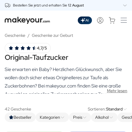
Bestellen Sie jetzt und erhalten Sie
12 August
Beginnen Sie hier mit der Personalisierung
Getränke
AI
Dranken
Personalisierter Gin
Geschenke
/
Geschenke zur Geburt
Personalisierter Whisky
4,7/5
Personalisierter Wodka
Original-Taufzucker
Personalisierter Rum
Personalisiertes Limoncello
Sie erwarten ein Baby? Herzlichen Glückwunsch, aber Sie
Personalisierter Wermut
Personalisierter Spritz
wollen doch sicher etwas Originelleres zur Taufe als
Personalisierter Tequila
Zuckerbohnen? Bei makeyour.com finden Sie eine große
Mehr lesen
Biere
Auswahl an originellen Zuckergeschenken zur Taufe, die alle
Personalisiertes Bier
von höchster Qualität und für diesen besonderen Anlass
Personalisiertes Bierpaket
42 Geschenke
Sortieren:
Standard
personalisiert sind.
Weine
Bestseller
Kategorien
Preis
Alkohol
Gesc
Personalisierter Rotwein
Personalisierter Weißwein