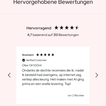
Hervorgehobene Bewertungen
Hervorragend
4,7
basierend auf
351
Bewertungen
Anoniem
Dirk
Verified Customer
V
Olive Oil 500ml
Whis
Ondanks de slechte recensies die ik, nadat
We 
ik besteld had overigens, op internet zag,
maar
verliep alles keurig. Het maken met AI ging
leuk
prima en een snelle levering. Top!
cad
goe
Tagen
vor 2 Wochen