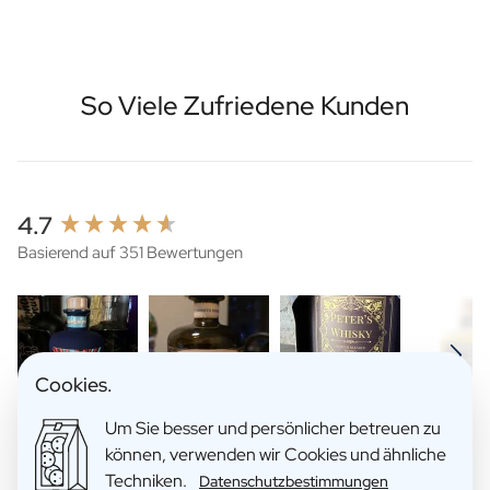
So Viele Zufriedene Kunden
New content loaded
4.7
Basierend auf 351 Bewertungen
Cookies.
Um Sie besser und persönlicher betreuen zu
können, verwenden wir Cookies und ähnliche
Suchen:
Sortieren
Techniken.
Datenschutzbestimmungen