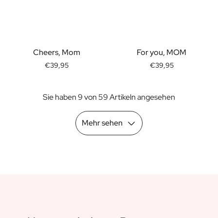
Geschenk für Ihn
Geschenk für Mama
Geschenk für Papa
Werbegeschenke
Cheers, Mom
For you, MOM
Gaststättengewerbe
€39,95
€39,95
Private-Label-Spirituosen
Uber Uns
Bewertungen
Sie haben 9 von 59 Artikeln angesehen
Blog
FAQ
Mehr sehen
Kontakt