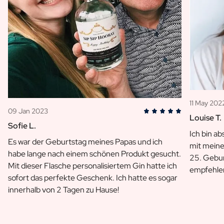
11 May 202
09 Jan 2023
Louise T.
Sofie L.
Ich bin ab
Es war der Geburtstag meines Papas und ich
mit meine
habe lange nach einem schönen Produkt gesucht.
25. Gebu
Mit dieser Flasche personalisiertem Gin hatte ich
empfehle
sofort das perfekte Geschenk. Ich hatte es sogar
innerhalb von 2 Tagen zu Hause!