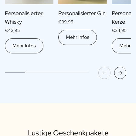
Personalisierter
Personalisierter Gin
Personalis
Whisky
Kerze
€39,95
€42,95
€24,95
Mehr Infos
Mehr Infos
Mehr In
Lustige Geschenkpakete