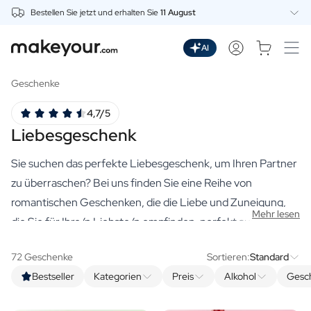
Bestellen Sie jetzt und erhalten Sie
11 August
Beginnen Sie hier mit der Personalisierung
Getränke
AI
Dranken
Personalisierter Gin
Geschenke
Personalisierter Whisky
4,7/5
Personalisierter Wodka
Liebesgeschenk
Personalisierter Rum
Personalisiertes Limoncello
Sie suchen das perfekte Liebesgeschenk, um Ihren Partner
Personalisierter Wermut
Personalisierter Spritz
zu überraschen? Bei uns finden Sie eine Reihe von
Personalisierter Tequila
romantischen Geschenken, die die Liebe und Zuneigung,
Mehr lesen
Biere
die Sie für Ihre/n Liebste/n empfinden, perfekt ausdrücken
Personalisiertes Bier
können. Ein
personalisiertes Liebesgeschenk
ist ein "Ich
Personalisiertes Bierpaket
72 Geschenke
Sortieren:
Standard
liebe dich", das Sie in Ehren halten können. Eine Flasche, die
Weine
Bestseller
Kategorien
Preis
Alkohol
Gesc
so köstlich ist wie Ihr Partner, oder eine gemütliche Kerze
Personalisierter Rotwein
Personalisierter Weißwein
mit einer Liebeserklärung machen auf jeden Fall Lust auf