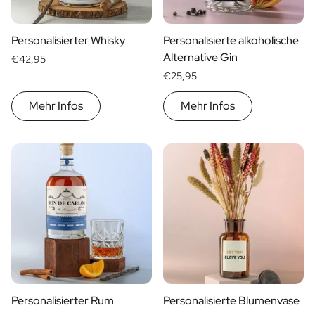
Geschenk für Ihn
Geschenk für Mama
Personalisierter Whisky
Personalisierte alkoholische
Geschenk für Papa
Alternative Gin
€42,95
Werbegeschenke
€25,95
Gaststättengewerbe
Private-Label-Spirituosen
Mehr Infos
Mehr Infos
Uber Uns
Bewertungen
Blog
FAQ
Kontakt
Personalisierter Rum
Personalisierte Blumenvase