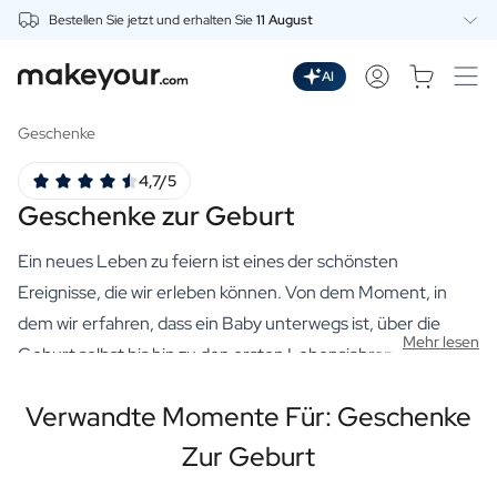
Bestellen Sie jetzt und erhalten Sie
11 August
Beginnen Sie hier mit der Personalisierung
Getränke
AI
Dranken
Personalisierter Gin
Geschenke
Personalisierter Whisky
4,7/5
Personalisierter Wodka
Geschenke zur Geburt
Personalisierter Rum
Personalisiertes Limoncello
Ein neues Leben zu feiern ist eines der schönsten
Personalisierter Wermut
Personalisierter Spritz
Ereignisse, die wir erleben können. Von dem Moment, in
Personalisierter Tequila
dem wir erfahren, dass ein Baby unterwegs ist, über die
Mehr lesen
Biere
Geburt selbst bis hin zu den ersten Lebensjahren des
Personalisiertes Bier
Kindes - jeder Moment ist eine Chance, unsere Liebe und
Personalisiertes Bierpaket
Verwandte Momente Für: Geschenke
Freude zu teilen. Bei uns finden Sie eine große Auswahl an
Weine
hochwertigen, personalisierten Geschenken, die sich
Personalisierter Rotwein
Zur Geburt
Personalisierter Weißwein
perfekt für diese Anlässe eignen. Egal, ob Sie ein Geschenk