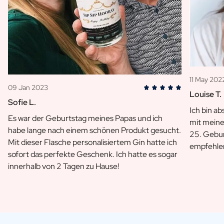
11 May 202
09 Jan 2023
Louise T.
Sofie L.
Ich bin ab
Es war der Geburtstag meines Papas und ich
mit meine
habe lange nach einem schönen Produkt gesucht.
25. Gebu
Mit dieser Flasche personalisiertem Gin hatte ich
empfehle
sofort das perfekte Geschenk. Ich hatte es sogar
innerhalb von 2 Tagen zu Hause!