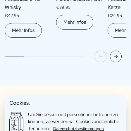
Whisky
Kerze
€39,95
€42,95
€24,95
Mehr Infos
Mehr Infos
Mehr In
Cookies.
Lustige Geschenkpakete
Um Sie besser und persönlicher betreuen zu
können, verwenden wir Cookies und ähnliche
Techniken.
Datenschutzbestimmungen