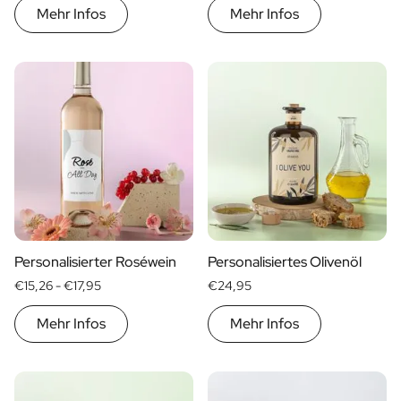
Mehr Infos
Mehr Infos
Geschenk für Ihn
Geschenk für Mama
Geschenk für Papa
Werbegeschenke
Gaststättengewerbe
Private-Label-Spirituosen
Uber Uns
Bewertungen
Blog
FAQ
Kontakt
Personalisierter Roséwein
Personalisiertes Olivenöl
€15,26 -
€17,95
€24,95
Mehr Infos
Mehr Infos