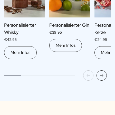
Personalisierter
Personalisierter Gin
Personalis
Whisky
Kerze
€39,95
€42,95
€24,95
Mehr Infos
Mehr Infos
Mehr In