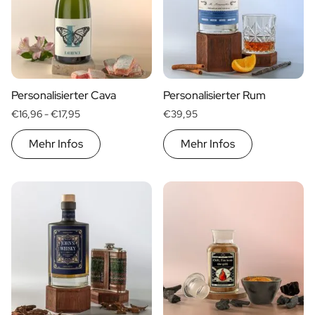
Geschenk für Ihn
Geschenk für Mama
Geschenk für Papa
Werbegeschenke
Gaststättengewerbe
Personalisierter Cava
Personalisierter Rum
Private-Label-Spirituosen
€16,96 -
€17,95
€39,95
Uber Uns
Bewertungen
Mehr Infos
Mehr Infos
Blog
FAQ
Kontakt