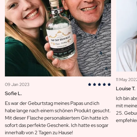
11 May 202
09 Jan 2023
Louise T.
Sofie L.
Ich bin ab
Es war der Geburtstag meines Papas und ich
mit meine
habe lange nach einem schönen Produkt gesucht.
25. Gebu
Mit dieser Flasche personalisiertem Gin hatte ich
empfehle
sofort das perfekte Geschenk. Ich hatte es sogar
innerhalb von 2 Tagen zu Hause!