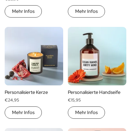
Personalisiertes Verwöhnpaket
Alle Geschenksets ansehen
Mehr Infos
Mehr Infos
Mini-Produkte
Magnum XL Flaschen
Geburtstagsgeschenke
Geburtstagsgeschenk
Fotogeschenk
Liebesgeschenk
Partygeschenk
Einweihungsgeschenk
Trauergeschenk
Jubiläumsgeschenk
Abschiedsgeschenk
Personalisierte Kerze
Personalisierte Handseife
Danke Geschenk zur Kommunion
Black Friday Geschenk
€24,95
€15,95
Vatertagsgeschenk
Mehr Infos
Mehr Infos
Neujahrsgeschenk
Geschenk zum Sekretärstag
Weihnachtsgeschenk