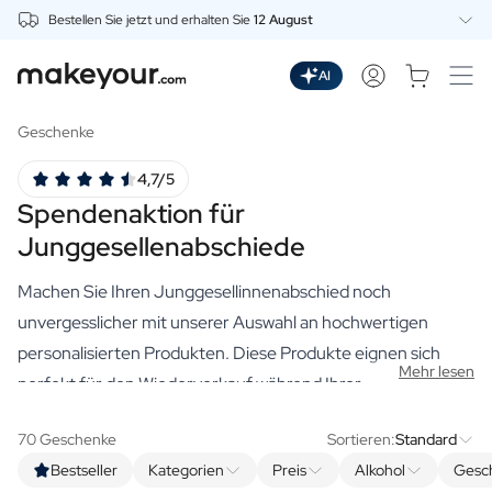
Bestellen Sie jetzt und erhalten Sie
12 August
Beginnen Sie hier mit der Personalisierung
Getränke
AI
Dranken
Personalisierter Gin
Geschenke
Personalisierter Whisky
4,7/5
Personalisierter Wodka
Spendenaktion für
Personalisierter Rum
Personalisiertes Limoncello
Junggesellenabschiede
Personalisierter Wermut
Personalisierter Spritz
Machen Sie Ihren Junggesellinnenabschied noch
Personalisierter Tequila
unvergesslicher mit unserer Auswahl an hochwertigen
Biere
personalisierten Produkten. Diese Produkte eignen sich
Personalisiertes Bier
Mehr lesen
perfekt für den Wiederverkauf während Ihrer
Personalisiertes Bierpaket
Junggesellinnenabschieds-Spendenaktion. Egal, ob Sie
Weine
70 Geschenke
Sortieren:
Standard
etwas Lustiges oder etwas wirklich Einzigartiges suchen, wir
Personalisierter Rotwein
Bestseller
Kategorien
Preis
Alkohol
Gesc
Personalisierter Weißwein
haben die perfekten Produkte, um Ihr Ziel zu erreichen. Und