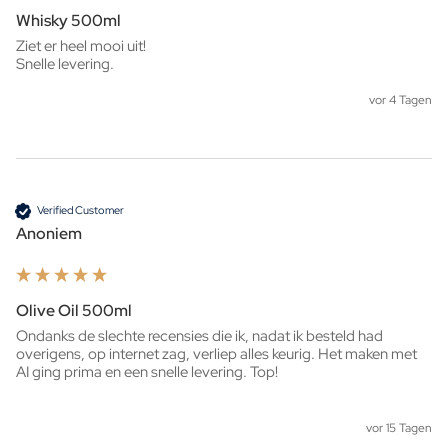
Whisky 500ml
Ziet er heel mooi uit!

Snelle levering. 
vor 4 Tagen
Verified Customer
Anoniem
Olive Oil 500ml
Ondanks de slechte recensies die ik, nadat ik besteld had 
overigens, op internet zag, verliep alles keurig. Het maken met 
AI ging prima en een snelle levering. Top!
vor 15 Tagen