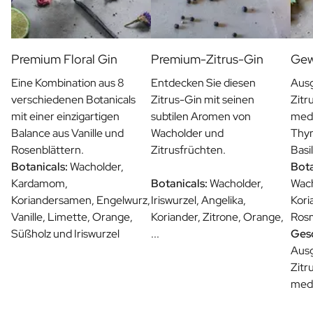
Premium Floral Gin
Premium-Zitrus-Gin
Gew
Eine Kombination aus 8
Entdecken Sie diesen
Aus
verschiedenen Botanicals
Zitrus-Gin mit seinen
Zitr
mit einer einzigartigen
subtilen Aromen von
medi
Balance aus Vanille und
Wacholder und
Thym
Rosenblättern.
Zitrusfrüchten.
Basi
Botanicals:
Wacholder,
Bota
Kardamom,
Botanicals:
Wacholder,
Wach
Koriandersamen, Engelwurz,
Iriswurzel, Angelika,
Kori
Vanille, Limette, Orange,
Koriander, Zitrone, Orange,
Rosm
Süßholz und Iriswurzel
...
Ges
Aus
Zitr
medi