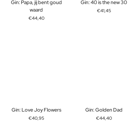
Personalisiertes Verwöhnpaket
Gin: Papa, jij bent goud
Gin: 40 is the new 30
Alle Geschenksets ansehen
waard
€41,45
Mini-Produkte
€44,40
Magnum XL Flaschen
Geburtstagsgeschenke
Geburtstagsgeschenk
Fotogeschenk
Liebesgeschenk
Partygeschenk
Einweihungsgeschenk
Trauergeschenk
Jubiläumsgeschenk
Abschiedsgeschenk
Danke Geschenk zur Kommunion
Black Friday Geschenk
Gin: Love Joy Flowers
Gin: Golden Dad
Vatertagsgeschenk
€40,95
€44,40
Neujahrsgeschenk
Geschenk zum Sekretärstag
Weihnachtsgeschenk