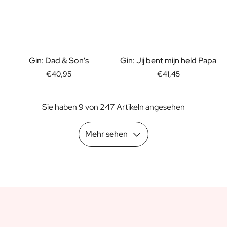
Geschenk für Ihn
Geschenk für Mama
Geschenk für Papa
Werbegeschenke
Gaststättengewerbe
Gin: Dad & Son's
Gin: Jij bent mijn held Papa
Private-Label-Spirituosen
€40,95
€41,45
Uber Uns
Bewertungen
Sie haben 9 von 247 Artikeln angesehen
Blog
FAQ
Kontakt
Mehr sehen