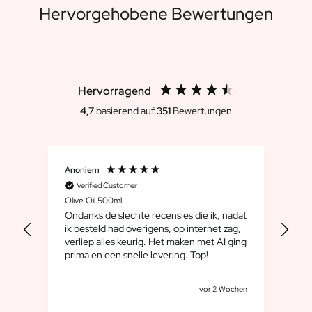
Hervorgehobene Bewertungen
Hervorragend
4,7
basierend auf
351
Bewertungen
Anoniem
Dirk
Verified Customer
V
Olive Oil 500ml
Whis
Ondanks de slechte recensies die ik, nadat
We 
ik besteld had overigens, op internet zag,
maar
verliep alles keurig. Het maken met AI ging
leuk
prima en een snelle levering. Top!
cad
goe
Tagen
vor 2 Wochen