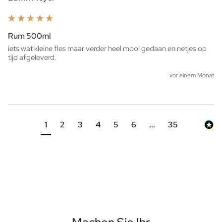
Rum 500ml
iets wat kleine fles maar verder heel mooi gedaan en netjes op 
tijd afgeleverd. 
vor einem Monat
1
2
3
4
5
6
...
35