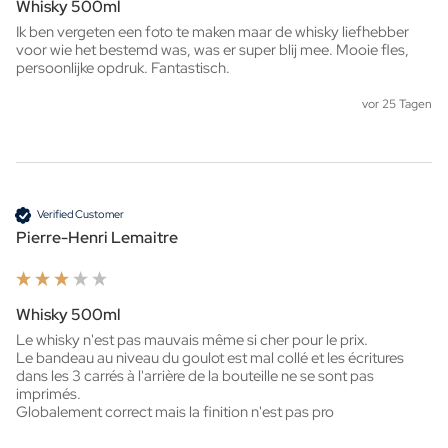
Whisky 500ml
Ik ben vergeten een foto te maken maar de whisky liefhebber 
voor wie het bestemd was, was er super blij mee. Mooie fles, 
persoonlijke opdruk. Fantastisch. 
vor 25 Tagen
Verified Customer
Pierre-Henri Lemaitre
Whisky 500ml
Le whisky n'est pas mauvais même si cher pour le prix.

Le bandeau au niveau du goulot est mal collé et les écritures 
dans les 3 carrés à l'arrière de la bouteille ne se sont pas 
imprimés.

Globalement correct mais la finition n'est pas pro