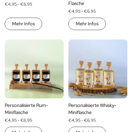
Personalisiertes Verwöhnpaket
Flasche
€4,95 -
€6,95
Alle Geschenksets ansehen
€4,95 -
€6,95
Mini-Produkte
Magnum XL Flaschen
Mehr Infos
Mehr Infos
Geburtstagsgeschenke
Geburtstagsgeschenk
Fotogeschenk
Liebesgeschenk
Partygeschenk
Einweihungsgeschenk
Trauergeschenk
Jubiläumsgeschenk
Abschiedsgeschenk
Danke Geschenk zur Kommunion
Black Friday Geschenk
Personalisierte Rum-
Personalisierte Whisky-
Vatertagsgeschenk
Miniflasche
Miniflasche
Neujahrsgeschenk
€4,95 -
€6,95
€4,95 -
€6,95
Geschenk zum Sekretärstag
Weihnachtsgeschenk