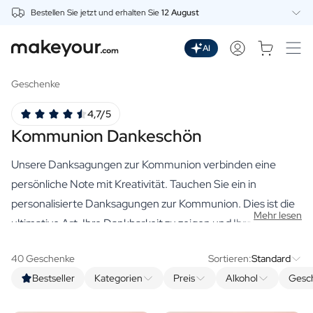
Bestellen Sie jetzt und erhalten Sie
12 August
Beginnen Sie hier mit der Personalisierung
Getränke
AI
Dranken
Personalisierter Gin
Geschenke
Personalisierter Whisky
4,7/5
Personalisierter Wodka
Kommunion Dankeschön
Personalisierter Rum
Personalisiertes Limoncello
Unsere Danksagungen zur Kommunion verbinden eine
Personalisierter Wermut
Personalisierter Spritz
persönliche Note mit Kreativität. Tauchen Sie ein in
Personalisierter Tequila
personalisierte Danksagungen zur Kommunion. Dies ist die
Mehr lesen
Biere
ultimative Art, Ihre Dankbarkeit zu zeigen und Ihren Gästen
Personalisiertes Bier
ein persönliches Andenken an Ihren kleinen
Personalisiertes Bierpaket
40 Geschenke
Sortieren:
Standard
Kommunikanten zu schenken.
Weine
Bestseller
Kategorien
Preis
Alkohol
Gesc
Personalisierter Rotwein
Personalisierter Weißwein