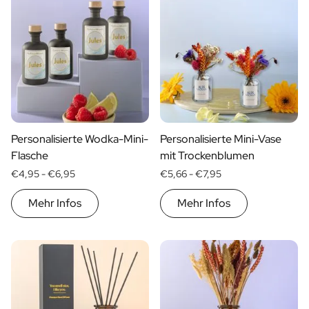
Geschenk für Ihn
Geschenk für Mama
Geschenk für Papa
Werbegeschenke
Gaststättengewerbe
Private-Label-Spirituosen
Uber Uns
Bewertungen
Personalisierte Wodka-Mini-
Personalisierte Mini-Vase
Blog
Flasche
mit Trockenblumen
FAQ
€4,95 -
€6,95
€5,66 -
€7,95
Kontakt
Mehr Infos
Mehr Infos