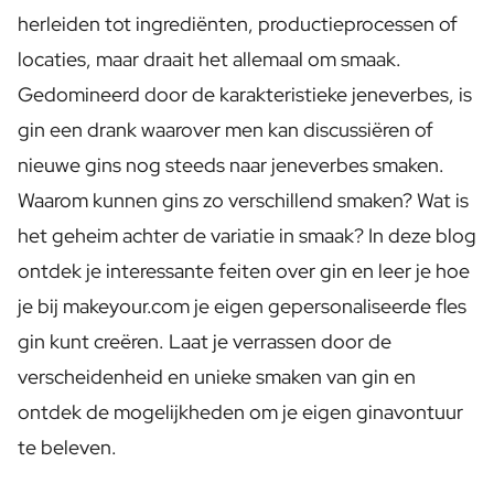
Gepersonaliseerde Rosé Wijn
herleiden tot ingrediënten, productieprocessen of
Gepersonaliseerde Cava
locaties, maar draait het allemaal om smaak.
Gepersonaliseerde Champagne
Wijnpakket 2 x Wijn
Gedomineerd door de karakteristieke jeneverbes, is
Wijnpakket 3 x Wijn
gin een drank waarover men kan discussiëren of
Alcoholvrije Dranken
nieuwe gins nog steeds naar jeneverbes smaken.
Gepersonaliseerd Gember Concentraat
Gepersonaliseerde Alcoholische Alternatief Gin
Waarom kunnen gins zo verschillend smaken? Wat is
Gepersonaliseerde Alcoholische Alternatief Rum
het geheim achter de variatie in smaak? In deze blog
Lifestyle
ontdek je interessante feiten over gin en leer je hoe
Drinksware
Gepersonaliseerde Waterfles - Drinkfles
je bij makeyour.com je eigen gepersonaliseerde fles
Gepersonaliseerde Heupfles
gin kunt creëren. Laat je verrassen door de
Gepersonaliseerde Sleutelhanger
verscheidenheid en unieke smaken van gin en
Gepersonaliseerde Bag Charm
Kaarsen
ontdek de mogelijkheden om je eigen ginavontuur
Gepersonaliseerde Kaars
te beleven.
Gepersonaliseerde Geurstokjes
Bloemen