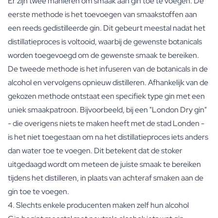
Er zijn twee manieren om smaak aan gin toe te voegen. De
Proficiat met Jullie Huwelijk Cadeau
eerste methode is het toevoegen van smaakstoffen aan
Tafelschikking Plaatskaartjes
een reeds gedistilleerde gin. Dit gebeurt meestal nadat het
Bericht op een cadeau
distillatieproces is voltooid, waarbij de gewenste botanicals
Kraskaart Cadeau
worden toegevoegd om de gewenste smaak te bereiken.
Cadeau voor Haar
De tweede methode is het infuseren van de botanicals in de
Cadeau voor Hem
Cadeau voor Mama
alcohol en vervolgens opnieuw distilleren. Afhankelijk van de
Cadeau voor Papa
gekozen methode ontstaat een specifiek type gin met een
Relatiegeschenken
uniek smaakpatroon. Bijvoorbeeld, bij een "London Dry gin"
Bekijk alle Relatiegeschenken
- die overigens niets te maken heeft met de stad Londen -
Relatiegeschenk in een Pakket
is het niet toegestaan om na het distillatieproces iets anders
Relatiegeschenken zonder Alcohol
dan water toe te voegen. Dit betekent dat de stoker
Originele Kerstpakketten
Horeca
uitgedaagd wordt om meteen de juiste smaak te bereiken
Private Label Spirits
tijdens het distilleren, in plaats van achteraf smaken aan de
Over Ons
gin toe te voegen.
Reviews
4. Slechts enkele producenten maken zelf hun alcohol
Blog