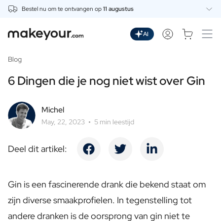
Bestel nu om te ontvangen op
11 augustus
Personaliseer Hier
Dranken
AI
Dranken
Gepersonaliseerde Gin
Blog
Gepersonaliseerde Whisky
6 Dingen die je nog niet wist over Gin
Gepersonaliseerde Wodka
Gepersonaliseerde Rum
Gepersonaliseerde Limoncello
Michel
Gepersonaliseerde Spritz
May, 22, 2023
5 min leestijd
Gepersonaliseerde Vermouth
Gepersonaliseerde Tequila
Deel dit artikel:
Bieren
Gepersonaliseerd Bier
Gepersonaliseerd Bierpakket
Gin is een fascinerende drank die bekend staat om
Wijnen
zijn diverse smaakprofielen. In tegenstelling tot
Gepersonaliseerde Rode Wijn
Gepersonaliseerde Witte Wijn
andere dranken is de oorsprong van gin niet te