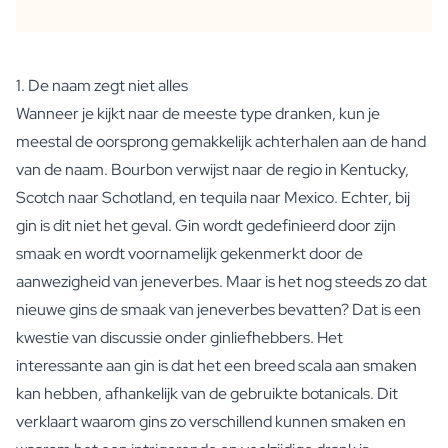
Pakket met Kaars & Geurstokjes
Gepersonaliseerd Verwenpakket
Olijfolie & Balsamico Pakket
Thee & Honing Pakket
1. De naam zegt niet alles
Kruiden & Saus Pakket
Wanneer je kijkt naar de meeste type dranken, kun je
Bekijk alle Cadeaupakketten
meestal de oorsprong gemakkelijk achterhalen aan de hand
Mini Producten
van de naam. Bourbon verwijst naar de regio in Kentucky,
Magnum XL Flessen
Scotch naar Schotland, en tequila naar Mexico. Echter, bij
Verjaardagscadeaus
Verjaardagscadeau
gin is dit niet het geval. Gin wordt gedefinieerd door zijn
Fotocadeau
smaak en wordt voornamelijk gekenmerkt door de
Liefdes Cadeau
aanwezigheid van jeneverbes. Maar is het nog steeds zo dat
Feest Cadeau
nieuwe gins de smaak van jeneverbes bevatten? Dat is een
Housewarming Cadeau
kwestie van discussie onder ginliefhebbers. Het
Rouwcadeau
interessante aan gin is dat het een breed scala aan smaken
Jubileum Cadeau
Afscheidscadeau
kan hebben, afhankelijk van de gebruikte botanicals. Dit
Communie Bedankje
verklaart waarom gins zo verschillend kunnen smaken en
Black Friday Cadeau