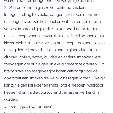
waarom het een intrigerende en veelzijdige drank is.
Bedankt Juf Cadeau
2. Waarom kunnen gins zo verschillend smaken
Moederdag Cadeau
In tegenstelling tot vodka, dat gemaakt is van niets meer
Kerst cadeau
dan ongeflavoureerde alcohol en water, is er een enorm
Nieuwjaars Cadeau
Valentijnscadeau
verschil in smaak bij gin. Elke stoker heeft namelijk zijn
Secretaressedag Cadeau
unieke recept voor gin, waarbij ze de vrijheid hebben om te
Vaderdag Cadeau
kiezen welke botanicals ze aan hun recept toevoegen. Naast
Geboorte
de verplichte jeneverbessen kunnen ginproducenten
Wil je mijn Meter Zijn Cadeau
citrusvruchten, noten, kruiden en andere smaakmakers
Wil je mijn Peter Zijn Cadeau
toevoegen om hun eigen unieke ginrecept te creëren. Dit
Gender Reveal Cadeau
Kraamcadeau
brede scala aan toegevoegde botanicals zorgt voor de
Originele Doopsuiker
diversiteit aan smaken die we bij gins tegenkomen. Elke gin
Wil je mijn Getuige Zijn Cadeau
kan zijn eigen karakter en smaakprofiel hebben, waardoor
Huwelijksaanzoek Cadeau
het een drank is die voortdurend verrast en verkend kan
Uitnodiging Huwelijk
worden.
Vrijgezellenfeest Inzamelactie
3. Hoe krijgt gin zijn smaak?
Huwelijksbedankje
Huwelijksverjaardag Cadeau