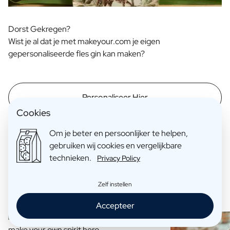
Dorst Gekregen?
Wist je al dat je met makeyour.com je eigen
gepersonaliseerde fles gin kan maken?
Personaliseer Hier
Cookies
Om je beter en persoonlijker te helpen,
gebruiken wij cookies en vergelijkbare
technieken.
Privacy Policy
Kan interessant zijn voor jou
Zelf instellen
Accepteer