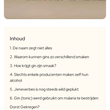
Pakket met Waterfles, Koekjes & Chocolade
Verzorging
Gepersonaliseerde Handzeep
Gepersonaliseerd Badzout
Gepersonaliseerde AI Boekcover
Gepersonaliseerde AI Fotokader
Inhoud
Gepersonaliseerde AI Puzzel
Gin Tonic Pakket Groot
1. De naam zegt niet alles
Gin Tonic Pakket Mini
2. Waarom kunnen gins zo verschillend smaken
Moscow Mule Pakket
Dark 'n Stormy Pakket
3. Hoe krijgt gin zijn smaak?
Limoncello Tonic Pakket
4. Slechts enkele producenten maken zelf hun
2 x Spirit Fles Pakket
alcohol
Premium Box 2 Mini Flesjes
Spritz & Cava Pakket
5. Jeneverbes is nog steeds wild geplukt
Bierpakket met 3 flessen
6. Gin (tonic) werd gebruikt om malaria te bestrijden
Wijnpakket met 2 Flessen
Pakket met 2 Kaarsen
Dorst Gekregen?