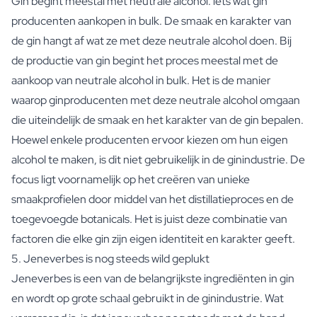
Gin begint meestal met neutrale alcohol: iets wat gin
FAQ
producenten aankopen in bulk. De smaak en karakter van
Contact
de gin hangt af wat ze met deze neutrale alcohol doen. Bij
de productie van gin begint het proces meestal met de
aankoop van neutrale alcohol in bulk. Het is de manier
waarop ginproducenten met deze neutrale alcohol omgaan
die uiteindelijk de smaak en het karakter van de gin bepalen.
Hoewel enkele producenten ervoor kiezen om hun eigen
alcohol te maken, is dit niet gebruikelijk in de ginindustrie. De
focus ligt voornamelijk op het creëren van unieke
smaakprofielen door middel van het distillatieproces en de
toegevoegde botanicals. Het is juist deze combinatie van
factoren die elke gin zijn eigen identiteit en karakter geeft.
5. Jeneverbes is nog steeds wild geplukt
Jeneverbes is een van de belangrijkste ingrediënten in gin
en wordt op grote schaal gebruikt in de ginindustrie. Wat