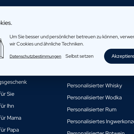
nkmoment
Getränke
kies.
Um Sie besser und persönlicher betreuen zu können, verw
ein Patin sein?
Personalisiertes Bier
wir Cookies und ähnliche Techniken.
mein Pate sein? Geschenk
Personalisierter Champagne
Selbst setzen
Akzeptier
Datenschutzbestimmungen
mein Trauzeuge sein?
Personalisierter Gin
Personalisiertes Limoncello
gsgeschenk
Personalisierter Whisky
ür Sie
Personalisierter Wodka
ür Ihn
Personalisierter Rum
für Mama
Personalisiertes Ingwerkonz
für Papa
Personalisierter Rotwein