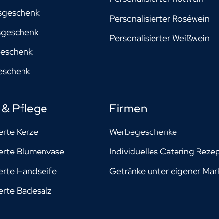
sgeschenk
Personalisierter Roséwein
sgeschenk
Personalisierter Weißwein
geschenk
geschenk
& Pflege
Firmen
erte Kerze
Werbegeschenke
ierte Blumenvase
Individuelles Catering Reze
ierte Handseife
Getränke unter eigener Mar
ierte Badesalz