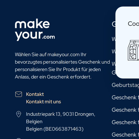
Personalisierter Fotorahmen
Personalisiertes KI-Buchcover
Personalisiertes KI-Fotopuzzle
Gesche
Coo
Öl
Personalisiertes Olivenöl
Willst du m
Personalisierter Balsamico
Kräuter und Soße
Willst du 
Wählen Sie auf makeyour.com Ihr
Personalisiertes Kräuter
bevorzugtes personalisiertes Geschenk und
Willst du 
Personalisierte Pikante Soße
personalisieren Sie Ihr Produkt für jeden
Geschenk
Tee / Honig
Anlass, der ein Geschenk erfordert.
Personalisierter Tee
Geburtsta
Personalisierter Honig
Kontakt
Jules Destrooper Kekse Margritte
Geschenk f
Kontakt mit uns
Personalisierte Keksdose Jules Destrooper
Geschenk f
Geschenkpaket mit Keksen & Schokolade
Industriepark 13, 9031 Drongen,
Geschenkpaket mit Wasserflasche, Keksen und Schokolade
Belgien
Geschenk 
Pflege
Belgien (BE0663871463)
Personalisierte Handseife
Geschenk 