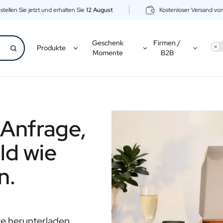
stellen Sie jetzt und erhalten Sie
12 August
Kostenloser Versand vo
Geschenk
Firmen /
Use
Produkte
Momente
B2B
 Anfrage,
ld wie
n.
ste herunterladen