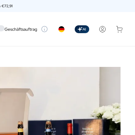
n
€72,91
 setting
Geschäftsauftrag
AI