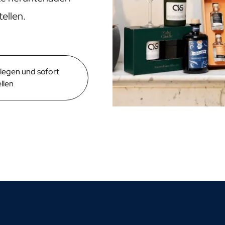
ellen.
legen und sofort
llen